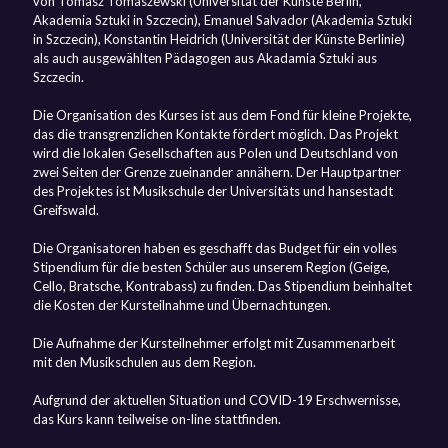
von Tomasz Tomaszewski (Universität der Künste Berlin,
Akademia Sztuki in Szczecin), Emanuel Salvador (Akademia Sztuki
in Szczecin), Konstantin Heidrich (Universität der Künste Berlinie)
als auch ausgewählten Pädagogen aus Akadamia Sztuki aus
Szczecin.
Die Organisation des Kurses ist aus dem Fond für kleine Projekte,
das die transgrenzlichen Kontakte fördert möglich. Das Projekt
wird die lokalen Gesellschaften aus Polen und Deutschland von
zwei Seiten der Grenze zueinander annähern. Der Hauptpartner
des Projektes ist Musikschule der Universitäts und hansestadt
Greifswald.
Die Organisatoren haben es geschafft das Budget für ein volles
Stipendium für die besten Schüler aus unserem Region (Geige,
Cello, Bratsche, Kontrabass) zu finden. Das Stipendium beinhaltet
die Kosten der Kursteilnahme und Übernachtungen.
Die Aufnahme der Kursteilnehmer erfolgt mit Zusammenarbeit
mit den Musikschulen aus dem Region.
Aufgrund der aktuellen Situation und COVID-19 Erschwernisse,
das Kurs kann teilweise on-line stattfinden.