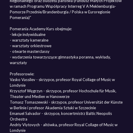
Regionalnego oraz budżetu państwa (Fundusz Małych Projektów
w ramach Programu Współpracy Interreg V A Meklemburgia-
Pomorze Przednie/Brandenburgia / Polska w Euroregionie
Pomerania)”
Pomerania Academy Kurs obejmuje:
- lekcje indywidualne
- warsztaty kameralne
- warsztaty orkiestrowe
- otwarte masterclassy
- wydarzenia towarzyszące: gimnastyka poranna, wykłady,
warsztaty
Profesorowie:
Vasko Vassilev - skrzypce, profesor Royal Collage of Music w
Londynie
Krzysztof Węgrzyn - skrzypce, profesor Hochschule für Musik,
Theater und Medien w Hanowerze
Tomasz Tomaszewski - skrzypce, profesor Universität der Künste
w Berlinie i profesor Akademia Sztuki w Szczecinie
Emanuel Salvador - skrzypce, koncertmistrz Baltic Neopolis
Orchestra
Andriy Viytovych - altówka, profesor Royal Collage of Music w
Londynie