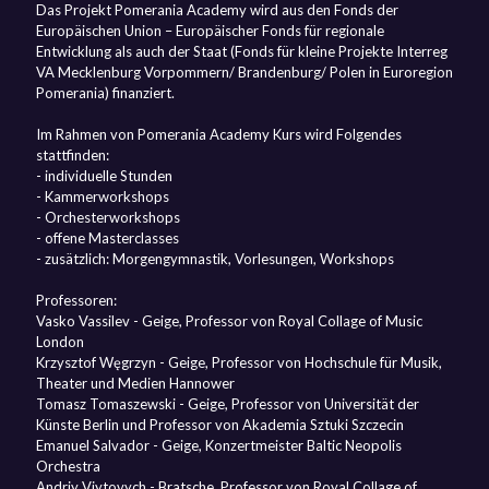
Das Projekt Pomerania Academy wird aus den Fonds der
Europäischen Union – Europäischer Fonds für regionale
Entwicklung als auch der Staat (Fonds für kleine Projekte Interreg
VA Mecklenburg Vorpommern/ Brandenburg/ Polen in Euroregion
Pomerania) finanziert.
Im Rahmen von Pomerania Academy Kurs wird Folgendes
stattfinden:
- individuelle Stunden
- Kammerworkshops
- Orchesterworkshops
- offene Masterclasses
- zusätzlich: Morgengymnastik, Vorlesungen, Workshops
Professoren:
Vasko Vassilev - Geige, Professor von Royal Collage of Music
London
Krzysztof Węgrzyn - Geige, Professor von Hochschule für Musik,
Theater und Medien Hannower
Tomasz Tomaszewski - Geige, Professor von Universität der
Künste Berlin und Professor von Akademia Sztuki Szczecin
Emanuel Salvador - Geige, Konzertmeister Baltic Neopolis
Orchestra
Andriy Viytovych - Bratsche, Professor von Royal Collage of