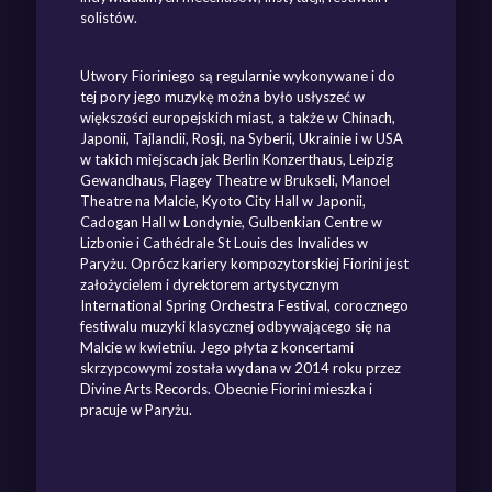
solistów.
Utwory Fioriniego są regularnie wykonywane i do
tej pory jego muzykę można było usłyszeć w
większości europejskich miast, a także w Chinach,
Japonii, Tajlandii, Rosji, na Syberii, Ukrainie i w USA
w takich miejscach jak Berlin Konzerthaus, Leipzig
Gewandhaus, Flagey Theatre w Brukseli, Manoel
Theatre na Malcie, Kyoto City Hall w Japonii,
Cadogan Hall w Londynie, Gulbenkian Centre w
Lizbonie i Cathédrale St Louis des Invalides w
Paryżu. Oprócz kariery kompozytorskiej Fiorini jest
założycielem i dyrektorem artystycznym
International Spring Orchestra Festival, corocznego
festiwalu muzyki klasycznej odbywającego się na
Malcie w kwietniu. Jego płyta z koncertami
skrzypcowymi została wydana w 2014 roku przez
Divine Arts Records. Obecnie Fiorini mieszka i
pracuje w Paryżu.