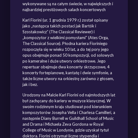
wykonywane są na całym świecie, w największych i
najbardziej prestiżowych salach koncertowych
Karl Fiorini (ur. 1 grudnia 1979 r.) został opisany
jako „następca takich postaci jak Bartók i
Szostakowicz” (The Classical Reviewer) i
„kompozytor z wielkimi pomysłami” (Ates Orga,
The Classical Source). Płodna kariera Fioriniego
rozpoczęła się w wieku 10 lat, a do tej pory jego
opus obejmuje ponad 50 kompozycji, od solowych
po kameralne i duże utwory orkiestrowe. Jego
repertuar obejmuje dwa koncerty skrzypcowe, 4
koncerty fortepianowe, kantatę i dwie symfonie, a
także liczne utwory na orkiestrę zarówno z głosem,
jak i bez.
Urodzony na Malcie Karl Fiorini od najmłodszych lat
był zachęcany do kariery w muzyce klasycznej. W
swoim rodzinnym kraju studiował pod kierunkiem
kompozytorów Josepha Vella i Charlesa Camilleri, a
następnie Diany Burrell w Guildhall School of Music
and Drama i Michaela Zeva Gordona w Royal
College of Music w Londynie, gdzie uzyskał tytuł
doktora. Fiorini otrzymał liczne stypendia i