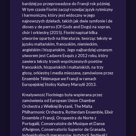
bardziej po przeprowadzce do Francji rok później.
W tym czasie Fiorini zaczął rozwijać język rytmiczny
i harmoniczny, który jest widoczny w jego
najnowszych dziełach, takich jak dwie symfonie i de
dioses y de perros (Of Gods and Dogs) na sopran,
chór i orkiestrę (2015). Fiorini napisał kilka
utworów opartych na literaturze, tworząc teksty w
języku maltańskim, francuskim, niemieckim,
angielskim i hiszpańskim. Jego najbardziej uznanym
utworem jest Cadavre Exquis z 2012 roku, który
zawiera teksty trzech współczesnych poetów
francuskich, hiszpańskich i maltańskich, na trzy
głosy, orkiestrę i media mieszane, zamówione przez
Ensemble Télémaque we Francji w ramach
Europejskiej Stolicy Kultury Marsylii 2013.
Kreatywność Fioriniego była wspierana przez
zamówienia od European Union Chamber
Orchestra z Wielkiej Brytanii, The Malta
Philharmonic Orchestra, Rotterdam Ensemble, Elixir
Ensemble z Francji, Orcquestra do Norte z
Portugalii, Conservatoire de Musique et Danse
d'Avignon, Conservatorio Superior de Granada,
indywidualnych mecenasów, instytucji, festiwali i