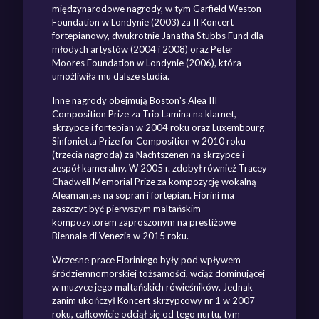
międzynarodowe nagrody, w tym Garfield Weston
Foundation w Londynie (2003) za II Koncert
fortepianowy, dwukrotnie Janatha Stubbs Fund dla
młodych artystów (2004 i 2008) oraz Peter
Moores Foundation w Londynie (2006), która
umożliwiła mu dalsze studia.
Inne nagrody obejmują Boston's Alea III
Composition Prize za Trio Lamina na klarnet,
skrzypce i fortepian w 2004 roku oraz Luxembourg
Sinfonietta Prize for Composition w 2010 roku
(trzecia nagroda) za Nachtszenen na skrzypce i
zespół kameralny. W 2005 r. zdobył również Tracey
Chadwell Memorial Prize za kompozycję wokalną
Aleamantes na sopran i fortepian. Fiorini ma
zaszczyt być pierwszym maltańskim
kompozytorem zaproszonym na prestiżowe
Biennale di Venezia w 2015 roku.
Wczesne prace Fioriniego były pod wpływem
śródziemnomorskiej tożsamości, wciąż dominującej
w muzyce jego maltańskich rówieśników. Jednak
zanim ukończył Koncert skrzypcowy nr 1 w 2007
roku, całkowicie odciął się od tego nurtu, tym